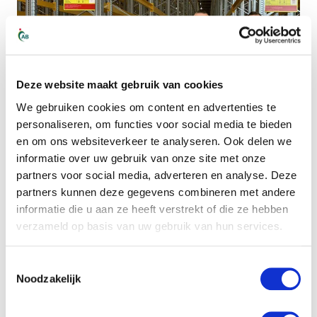
Deze website maakt gebruik van cookies
We gebruiken cookies om content en advertenties te
personaliseren, om functies voor social media te bieden
en om ons websiteverkeer te analyseren. Ook delen we
informatie over uw gebruik van onze site met onze
partners voor social media, adverteren en analyse. Deze
Customer Story
Transport & Logistics
partners kunnen deze gegevens combineren met andere
The collaboration between
informatie die u aan ze heeft verstrekt of die ze hebben
verzameld op basis van uw gebruik van hun services.
OMS and AB Midden
Nederland
Toestemmingsselectie
Noodzakelijk
OMS, a logistics company specializing in the