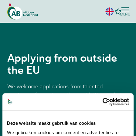
MENU
Applying from outside
the EU
We welcome applications from talented
employees from all over the world. We see that
you are currently trying to apply from outside the
European Union. To be eligible for a position
within our organization, it is important that you
Deze website maakt gebruik van cookies
already hold a valid work and residence permit
We gebruiken cookies om content en advertenties te