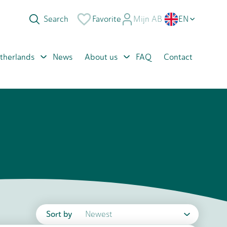
Favorite
Mijn AB
EN
NL
therlands
News
About us
FAQ
Contact
PL
RO
Sort by