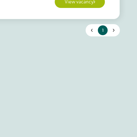
View vacancy
1