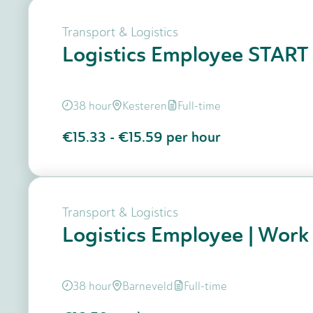
Transport & Logistics
Logistics Employee START
38 hour
Kesteren
Full-time
€15.33
-
€15.59
per hour
Transport & Logistics
Logistics Employee | Work
38 hour
Barneveld
Full-time