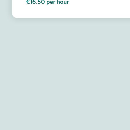
€16.50
per hour