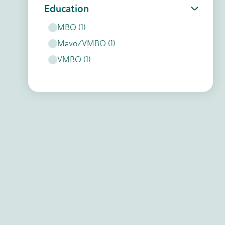
Education
MBO
(
1
)
Mavo/VMBO
(
1
)
VMBO
(
1
)